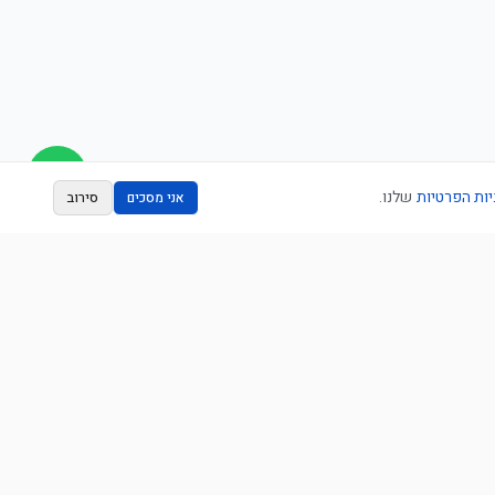
יות הפרטיות
שלנו.
אני מסכים
סירוב
צור קשר
053-5554654
שלחו הודעה בוואטסאפ