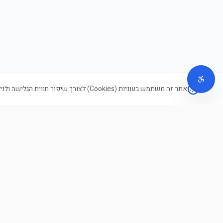
אתר זה משתמש בעוגיות (Cookies) לצורך שיפור חווית הגלישה ולניתוח סטטיסטי. בהמשך הגלישה באתר, הינך מסכים לשימוש בעוגיות בהתאם ל
הדף הראשון בניהולו של אסף דורי - מומחים בקידום בגוגל וניהול
קמפיינים ממומנים. לוקחים את העסק שלכם שלב אחד קדימה.