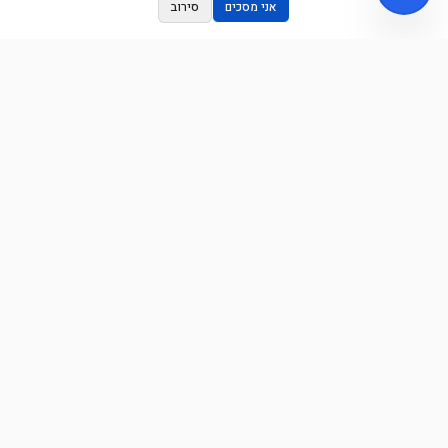
אני מסכים
סירוב
הדף הראשון בניהולו של אסף דורי - מומחים בקידום בגוגל וניהול קמפיינים
ממומנים. לוקחים את העסק שלכם שלב אחד קדימה.
קישורים מהירים
דף הבית
מאמרים