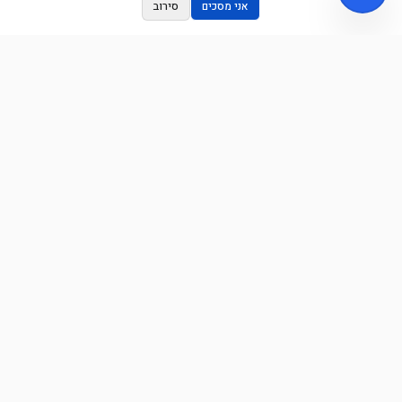
אני מסכים
סירוב
הדף הראשון בניהולו של אסף דורי - מומחים בקידום בגוגל וניהול קמפיינים
ממומנים. לוקחים את העסק שלכם שלב אחד קדימה.
קישורים מהירים
דף הבית
מאמרים